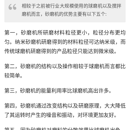
相较于之前被行业大规模使用的球磨机以及搅拌
磨机而言，砂磨机的优势主要有以下五个:
第一，砂磨机所研磨材料粒径更小，粒径分布更均
匀。纳米砂磨机研磨得到的材料粒径可达纳米级，而
传统球磨机研磨得到的产品粒径只能达到微米级。
第二，砂磨机的结构以及操作相较于球磨机而言都比
较简单。
第三，砂磨机的能量利用率比球磨机高出许多。
第四，砂磨机通过改变结构以及研磨原理，大大降低
了其运转时产生的噪音和振动，对环境更加友好。