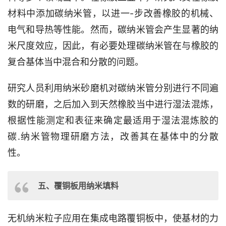
材料中添加碳纳米管，以进一-步改善橡胶的机械、
电气和导热等性能。然而，碳纳米管会产生显著的纳
米尺度效应，因此，有必要处理碳纳米管在与橡胶的
复合基体当中混合和分散的问题。
研究人员利用纳米砂磨机对碳纳米管分别进行不同遍
数的研磨，之后加入到天然橡胶当中进行湿法混炼，
根据性能测定和表征来确定最适用于湿法混炼胶的
碳.纳米管物理研磨方法，改善其在基体中的分散
性。
五、覆铜板用纳米填料
无机纳米粒子应用在集成电路覆铜板中，使基材的力