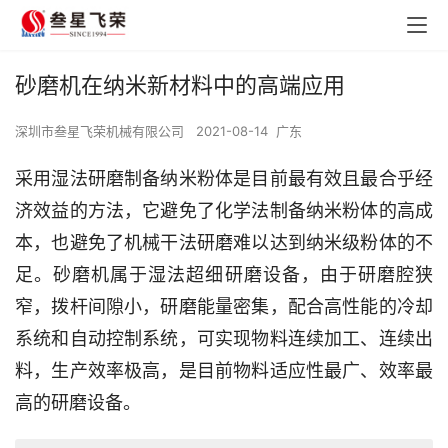
砂磨机在纳米新材料中的高端应用
深圳市叁星飞荣机械有限公司
2021-08-14
广东
采用湿法研磨制备纳米粉体是目前最有效且最合乎经
济效益的方法，它避免了化学法制备纳米粉体的高成
本，也避免了机械干法研磨难以达到纳米级粉体的不
足。砂磨机属于湿法超细研磨设备，由于研磨腔狭
窄，拨杆间隙小，研磨能量密集，配合高性能的冷却
系统和自动控制系统，可实现物料连续加工、连续出
料，生产效率极高，是目前物料适应性最广、效率最
高的研磨设备。