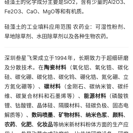
硅藻土的化学成分主要是SiO2，含有少量的Al2O3、
Fe2O3、CaO、MgO等和有机质。
硅藻土的工业填料应用范围 农药业：可湿性粉剂、
旱地除草剂、水田除草剂以及各种生物农药。
深圳叁星飞荣成立于1994年，长期致力于超细研磨
及分散技术。在
陶瓷材料
（氧化铝、氧化锆、碳化
硅、碳化硼、碳化锆、碳化钨、硼化锆、氮化硼、立
方氮化硼等）、
碳材料
（金刚石、碳纳米管、碳纤
维、碳复合材料和石墨烯等）、
能源材料
（磷酸铁
锂、钴酸锂、晶体硅、隔膜材料、硅碳负极、固态电
解质等）、
数码喷墨
、
矿物材料
、
纳米色浆
、
颜料
、
农药
、
化肥
、
化妆品
等纳米新材料粉体方面的生产应